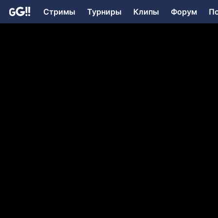
Стримы
Турниры
Клипы
Форум
П