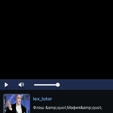
lex_lutor
Флэш &amp;quot;Мафия&amp;quot;