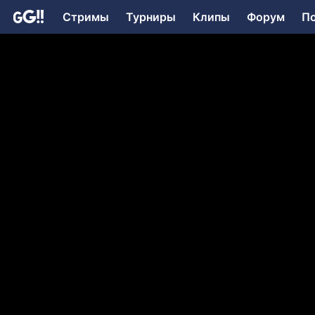
Стримы
Турниры
Клипы
Форум
П