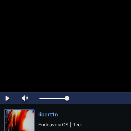
libert1n
EndeavourOS | Тест