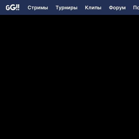
Стримы
Турниры
Клипы
Форум
П