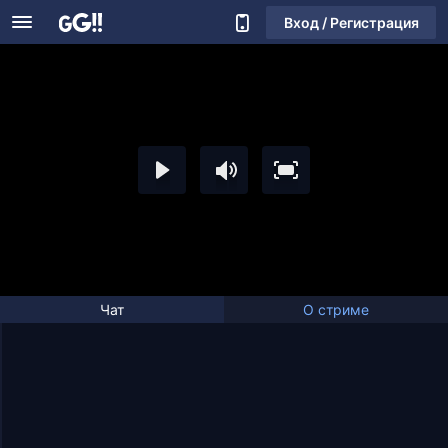
Вход / Регистрация
Чат
О стриме