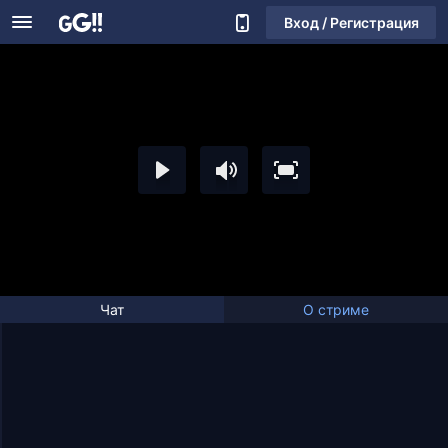
Вход / Регистрация
Чат
О стриме