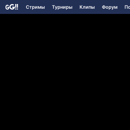
Стримы
Турниры
Клипы
Форум
П