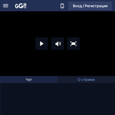
Вход / Регистрация
Чат
О стриме