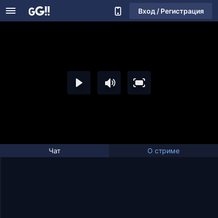
Вход / Регистрация
Чат
О стриме