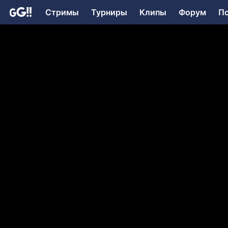
Стримы
Турниры
Клипы
Форум
П