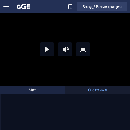
Вход / Регистрация
Чат
О стриме