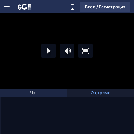
Вход / Регистрация
Чат
О стриме