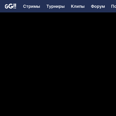
Стримы
Турниры
Клипы
Форум
П