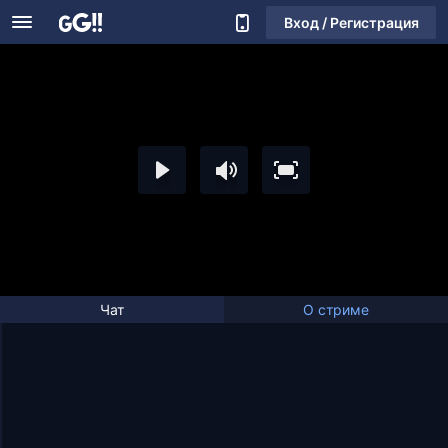
Вход / Регистрация
Чат
О стриме