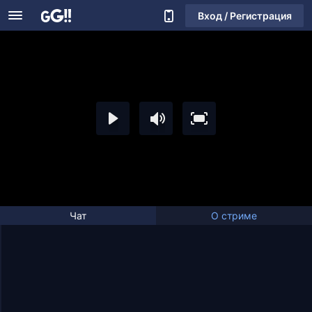
Вход / Регистрация
Чат
О стриме