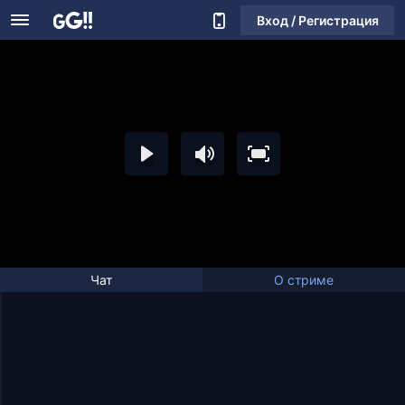
Вход / Регистрация
Чат
О стриме