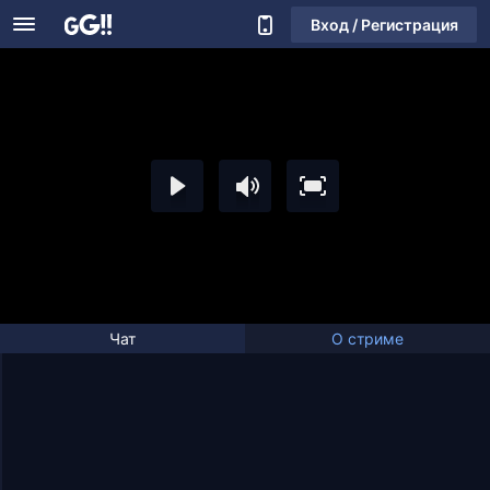
Вход / Регистрация
Чат
О стриме