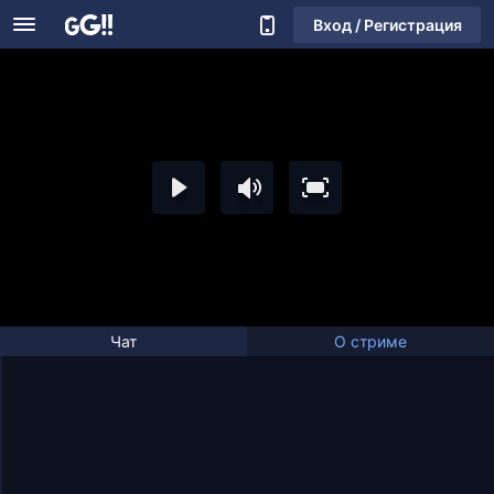
Вход / Регистрация
Чат
О стриме