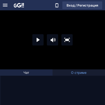
Вход / Регистрация
Чат
О стриме