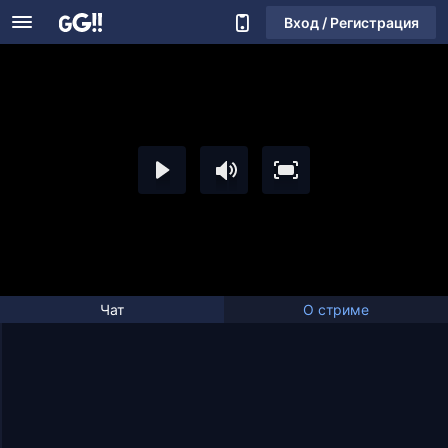
Вход / Регистрация
Чат
О стриме