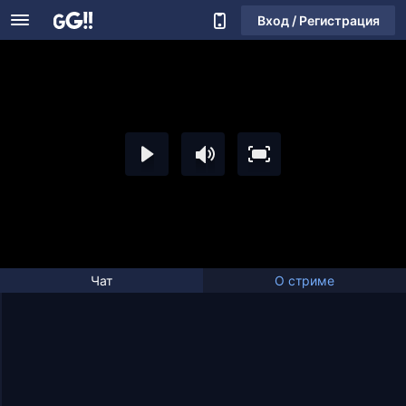
Вход / Регистрация
Чат
О стриме