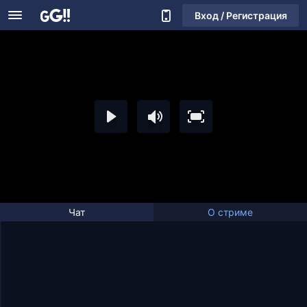
Вход / Регистрация
Чат
О стриме