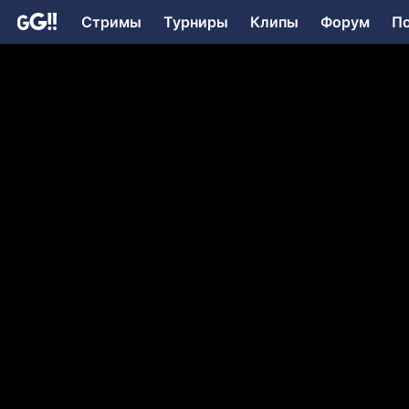
Стримы
Турниры
Клипы
Форум
П