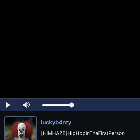
luckyb4nty
[HiMHAZE]HipHopInTheFirstPerson