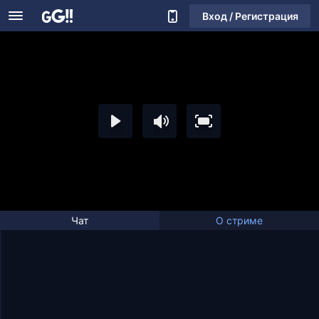
Вход / Регистрация
Чат
О стриме