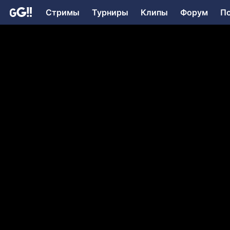
Стримы
Турниры
Клипы
Форум
П