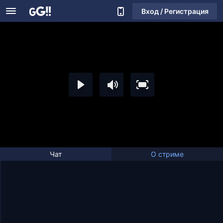
Вход / Регистрация
Чат
О стриме