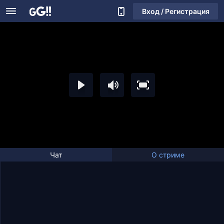
Вход / Регистрация
Чат
О стриме