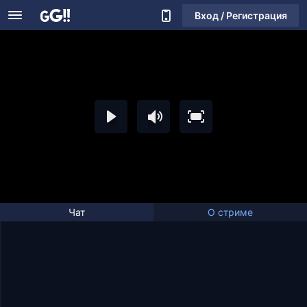
Вход / Регистрация
Чат
О стриме