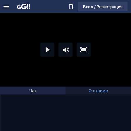
Вход / Регистрация
Чат
О стриме