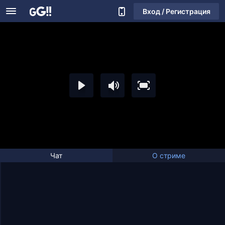
Вход / Регистрация
Чат
О стриме