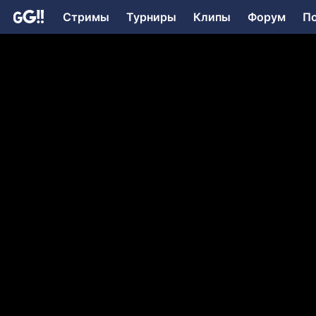
Стримы
Турниры
Клипы
Форум
П