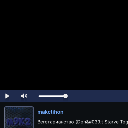
makctihon
Вегетарианство (Don&#039;t Starve To