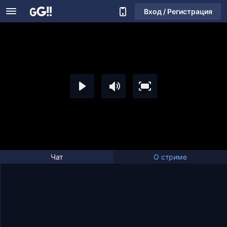
Вход / Регистрация
Чат
О стриме