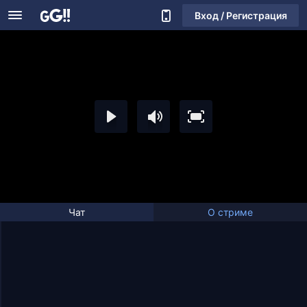
Вход / Регистрация
Чат
О стриме