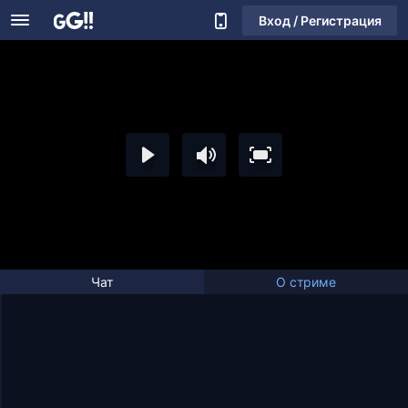
Вход / Регистрация
Чат
О стриме