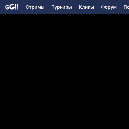
Стримы
Турниры
Клипы
Форум
П