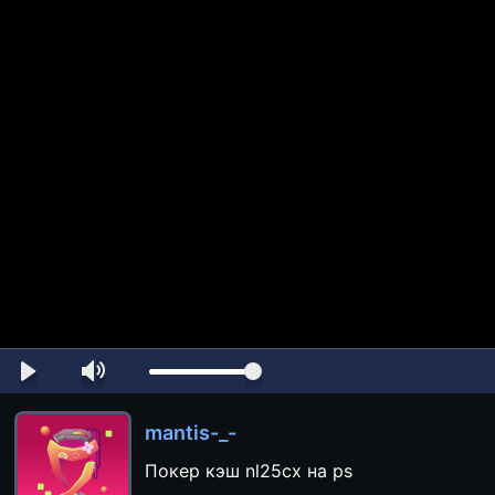
mantis-_-
Покер кэш nl25cx на ps