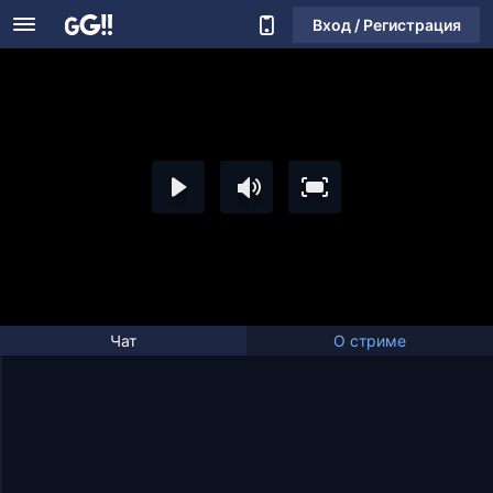
Вход / Регистрация
Чат
О стриме