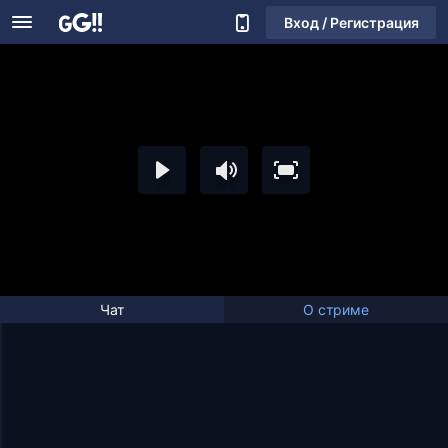
Вход / Регистрация
Чат
О стриме