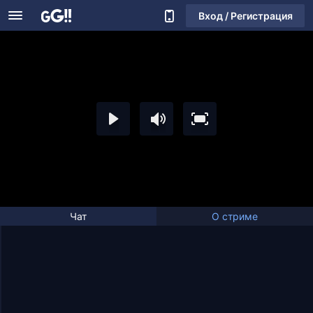
Вход / Регистрация
Чат
О стриме