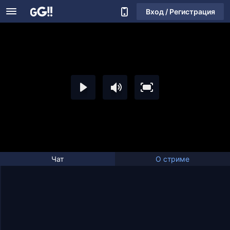
Вход / Регистрация
Чат
О стриме