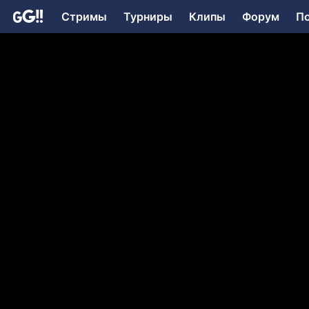
Стримы
Турниры
Клипы
Форум
П