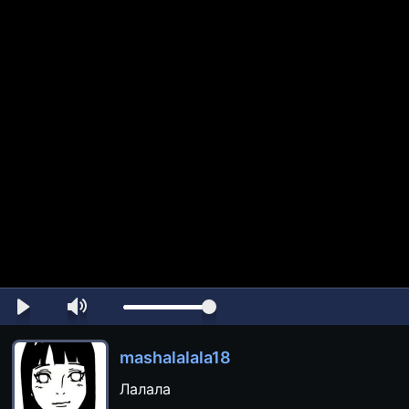
mashalalala18
Лалала