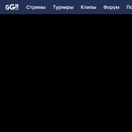
Стримы
Турниры
Клипы
Форум
П