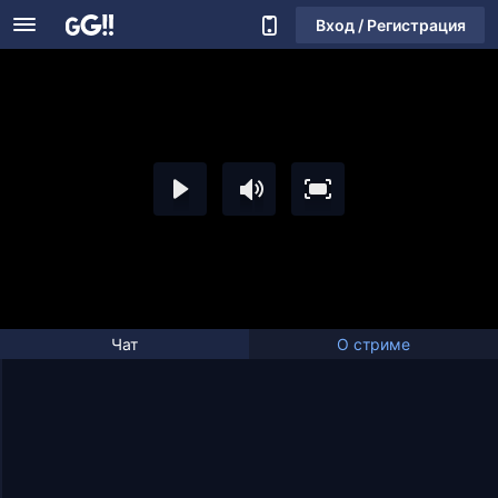
Вход / Регистрация
Чат
О стриме