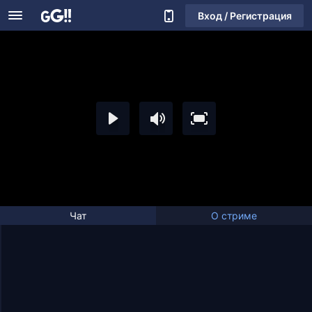
Вход / Регистрация
Чат
О стриме