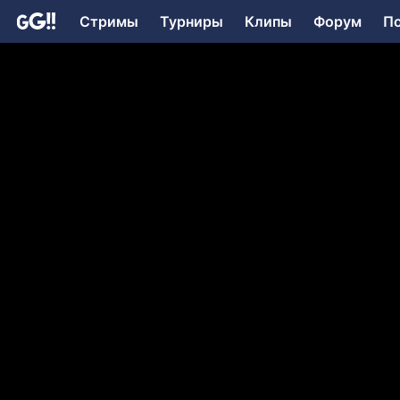
Стримы
Турниры
Клипы
Форум
П