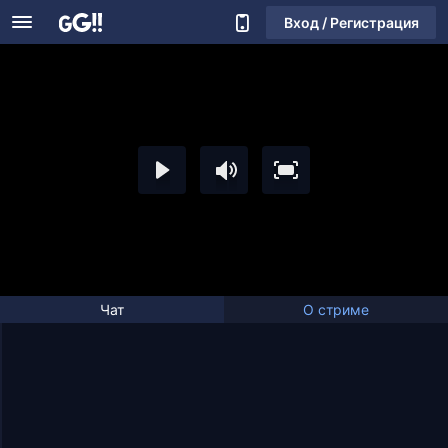
Вход / Регистрация
Чат
О стриме