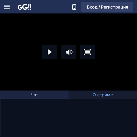
Вход / Регистрация
Чат
О стриме