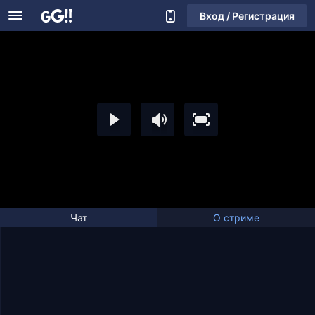
Вход / Регистрация
Чат
О стриме