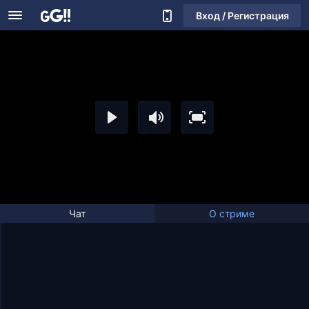
Вход / Регистрация
Чат
О стриме