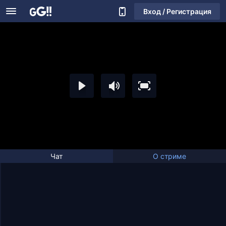
Вход / Регистрация
Чат
О стриме