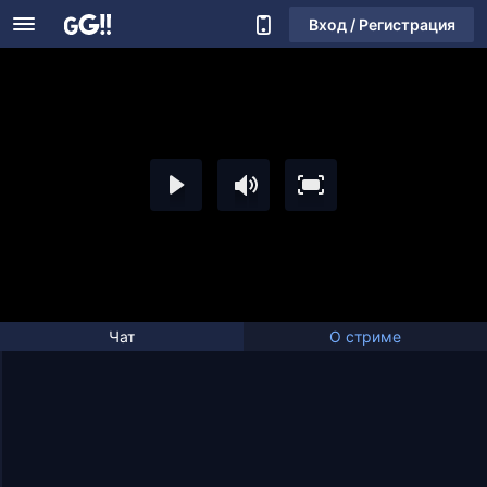
Вход / Регистрация
Чат
О стриме