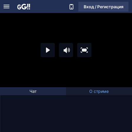
Вход / Регистрация
Чат
О стриме